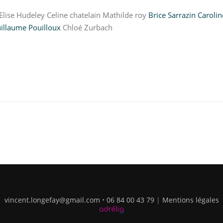
Elise Hudeley Celine chatelain Mathilde roy
Brice Sarrazin
Caroli
illaume Pouilloux
Chloé Zurbach
vincent.longefay@gmail.com
•
06 84 00 43 79
|
Mentions légales