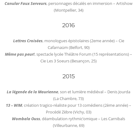
Canular Faux Serveurs
, personnages décalés en immersion – Artishow
(Montpellier, 34)
2016
Lettres Croisées
, monologues épistolaires (2eme année) – Cie
Cafarnaüm (Belfort, 90)
Même pas peur!
, spectacle lycée Théâtre Forum (15 représentations) –
Cie Les 3 Soeurs (Besançon, 25)
2015
La légende de la Maurienne
, son et lumière médiéval – Denis Jourda
(La Chambre, 73)
13 – WIM
, création tragico-réaliste pour 13 comédiens (2ème année) –
Procédé Zèbre (Vichy, 03)
Wombala Ouss
, déambulation rythmic’omique – Les Carnibals
(Villeurbanne, 69)