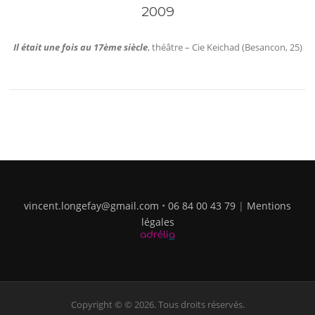
2009
Il était une fois au 17ème siècle
, théâtre – Cie Keichad (Besancon, 25)
vincent.longefay@gmail.com
•
06 84 00 43 79
|
Mentions
légales
Copyright © © 2026. Tous droits réservés.