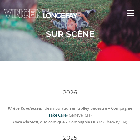
Aller
au
Menu
contenu
SUR SCÈNE
2026
Phil le Conducteur
, déambulation en trolley pédestre – Compagnie
Take Care
(Genève, CH)
Bord Plateau
, duo comique – Compagnie OFAM (Thervay, 39)
2025