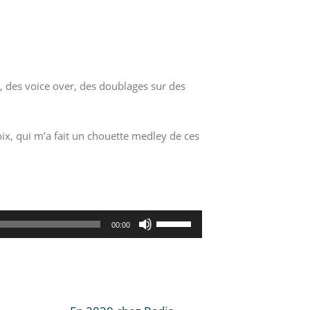
s, des voice over, des doublages sur des
oix, qui m’a fait un chouette medley de ces
Utilisez
00:00
les
flèches
haut/bas
pour
augmenter