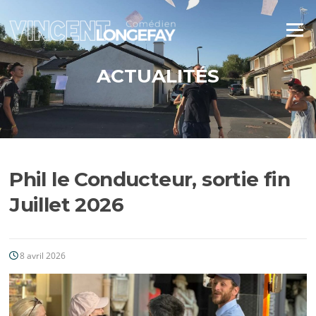
Aller
au
Menu
contenu
ACTUALITÉS
Phil le Conducteur, sortie fin
Juillet 2026
8 avril 2026