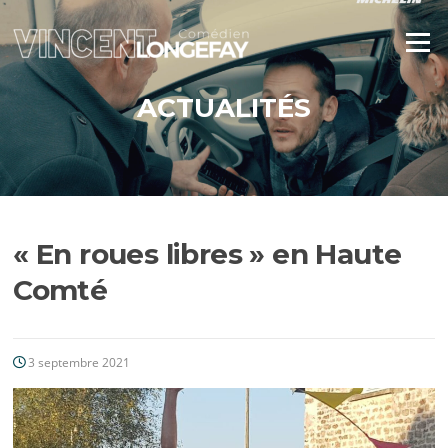
Aller
au
Menu
contenu
ACTUALITÉS
« En roues libres » en Haute
Comté
3 septembre 2021