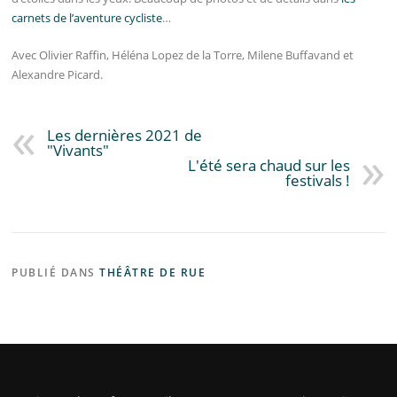
carnets de l’aventure cycliste
…
Avec Olivier Raffin, Héléna Lopez de la Torre, Milene Buffavand et
Alexandre Picard.
Les dernières 2021 de
"Vivants"
L'été sera chaud sur les
festivals !
PUBLIÉ DANS
THÉÂTRE DE RUE