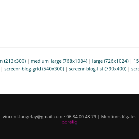
m (213x300)
|
medium_large (768x1084)
|
large (726x1024)
|
15
|
screenr-blog-grid (540x300)
|
screenr-blog-list (790x400)
|
scr
vincent.longefay@gmail.com
•
06 84 00 43 79
|
Mentions légales