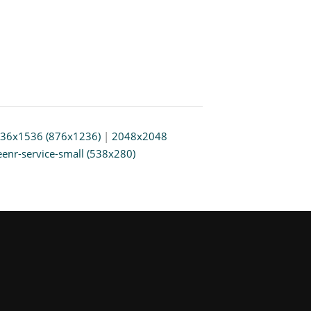
36x1536 (876x1236)
|
2048x2048
eenr-service-small (538x280)