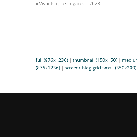
« Vivants », Les fugaces – 2023
full (876x1236)
|
thumbnail (150x150)
|
mediu
(876x1236)
|
screenr-blog-grid-small (350x200)